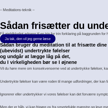
Gå
til
– Meditations-teknik –
indholdet
Sådan frisætter du unde
Få øjeblikkeligt adgang til en trin for trin forklaring på
baggrunden for
Ja tak, den vil jeg gerne læse
Sådan bruger du meditation til at frisætte dine
(ubevidst) undertrykte følelser
og undgår at lægge låg på det,
du I virkeligheden bør se I øjnene
Vil du høre mere om konsekvenserne ved at undertrykke følelser, k
Undertrykte følelser kan være roden til mange udfordringer, der kan 
Ignorerer eller undertrykker vi vores følelser kan det forværre symptome
Men der er håb, vi kan frigøre os fra smertefulde mønstre og leve me