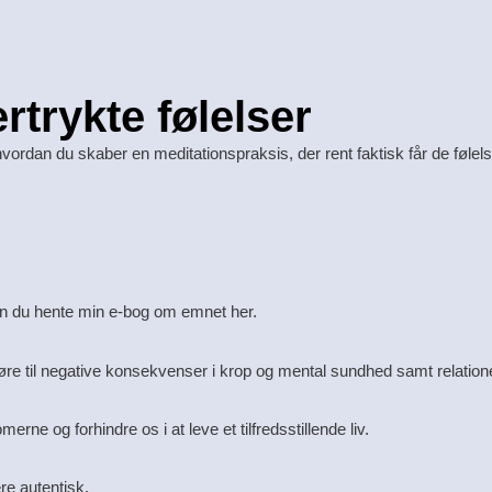
rtrykte følelser
hvordan du skaber en meditationspraksis, der rent faktisk får de følels
an du hente min e-bog om emnet her.
føre til negative konsekvenser i krop og mental sundhed samt relation
rne og forhindre os i at leve et tilfredsstillende liv.
re autentisk.