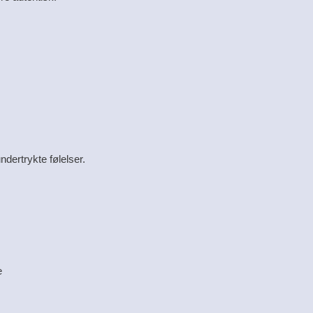
dertrykte følelser.
e