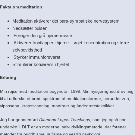
Fakta om meditation
Meditation aktiverer det para-sympatiske nervesystem
Nedsætter pulsen
Forøger den grå hjernemasse
Aktiverer frontlapper i hjerne – øget koncentration og større
selvbevidsthed
Styrker immunforsvaret
Stimulerer kohærens i hjertet
Erfaring
Min rejse med meditation begyndte i 1999. Min nysgerrighed drev mig
til at udforske et bredt spektrum af meditationsformer, herunder zen,
vipassana, kropsscanning, mantraer og åndedrætsteknikker.
Jeg har gennemført
Diamond Logos Teachings
, som jeg også har
undervist i. DLT er en moderne selvudviklingsmetode, der forener
metoder fra buddhisme, sufisme og vestlig psykologi.