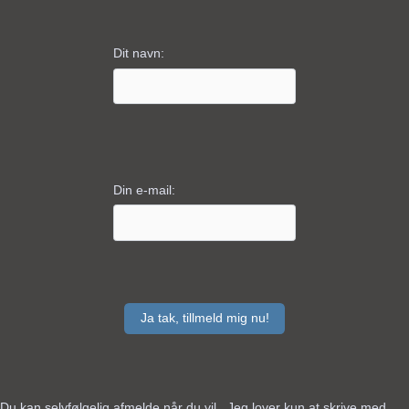
Dit navn:
Din e-mail:
Du kan selvfølgelig afmelde når du vil. Jeg lover kun at skrive med