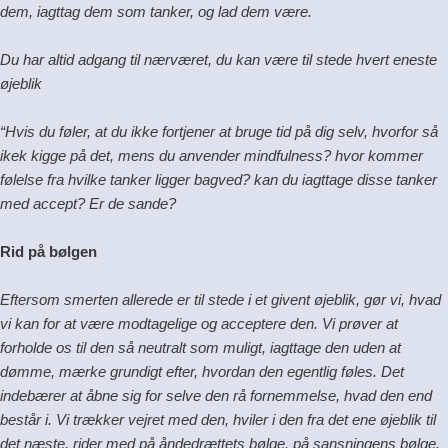
dem, iagttag dem som tanker, og lad dem være.
Du har altid adgang til nærværet, du kan være til stede hvert eneste
øjeblik
“Hvis du føler, at du ikke fortjener at bruge tid på dig selv, hvorfor så
ikek kigge på det, mens du anvender mindfulness? hvor kommer
følelse fra hvilke tanker ligger bagved? kan du iagttage disse tanker
med accept? Er de sande?
Rid på bølgen
Eftersom smerten allerede er til stede i et givent øjeblik, gør vi, hvad
vi kan for at være modtagelige og acceptere den. Vi prøver at
forholde os til den så neutralt som muligt, iagttage den uden at
dømme, mærke grundigt efter, hvordan den egentlig føles. Det
indebærer at åbne sig for selve den rå fornemmelse, hvad den end
består i. Vi trækker vejret med den, hviler i den fra det ene øjeblik til
det næste, rider med på åndedrættets bølge, på sansningens bølge.