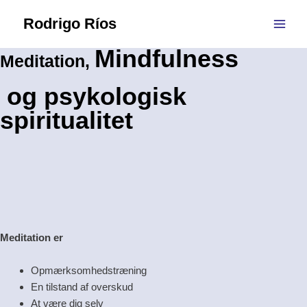
Gå
Main
Rodrigo Ríos
til
Men
indholdet
Mindfulness
Meditation,
og
psykologisk
spiritualitet
Meditation er
Opmærksomhedstræning
En tilstand af overskud
At være dig selv