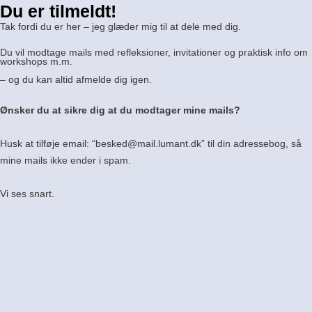
Du er tilmeldt!
Gå
til
Tak fordi du er her – jeg glæder mig til at dele med dig.
indholdet
Du vil modtage mails med refleksioner, invitationer og praktisk info om
workshops m.m.
– og du kan altid afmelde dig igen.
Ønsker du at sikre dig at du modtager mine mails?
Husk at tilføje email: “
besked@mail.lumant.dk”
til din adressebog, så
mine mails ikke ender i spam.
Vi ses snart.